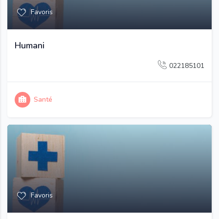
Favoris
Humani
022185101
Santé
Favoris